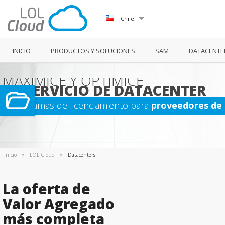
Chile
INICIO
PRODUCTOS Y SOLUCIONES
SAM
DATACENTE
MAXIMICE Y OPTIMICE
SU SERVICIO DE DATACENTER
Programas de licenciamiento para
proveedores de 
Inicio
»
LOL Cloud
»
Datacenters
La oferta de
Valor Agregado
más completa