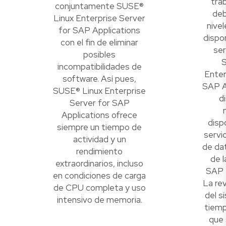
tra
conjuntamente SUSE®
deb
Linux Enterprise Server
nive
for SAP Applications
dispon
con el fin de eliminar
ser
posibles
S
incompatibilidades de
Enter
software. Así pues,
SAP A
SUSE® Linux Enterprise
d
Server for SAP
Applications ofrece
disp
siempre un tiempo de
servi
actividad y un
de da
rendimiento
de l
extraordinarios, incluso
SAP 
en condiciones de carga
La re
de CPU completa y uso
del s
intensivo de memoria.
tiemp
que 