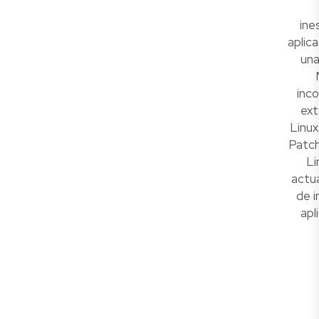
ine
aplica
una
inco
ex
Linux
Patch
Li
actua
de i
apl