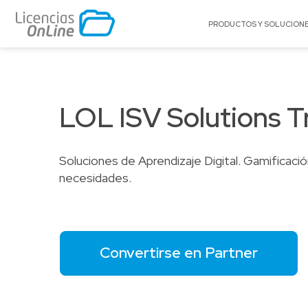
PRODUCTOS Y SOLUCION
POR MERCADO
POR MARCA
Educación
A10 Networks
LOL ISV Solutions Tr
Enterprise
Acronis
Gobierno
AlgoSec
Soluciones de Aprendizaje Digital. Gamificació
Pequeñas y Medianas Empresas
Appgate
necesidades.
Proveedores de Servicios
Archer
BitTitan
Canonical
Celestix Networ
Convertirse en Partner
Check Point
Citrix
Claroty