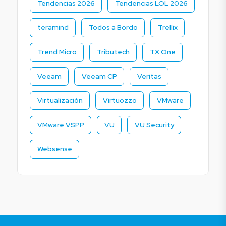
Tendencias 2026
Tendencias LOL 2026
teramind
Todos a Bordo
Trellix
Trend Micro
Tributech
TX One
Veeam
Veeam CP
Veritas
Virtualización
Virtuozzo
VMware
VMware VSPP
VU
VU Security
Websense