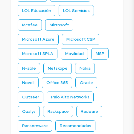
LOL Educación
LOL Servicios
McAfee
Microsoft
Microsoft Azure
Microsoft CSP
Microsoft SPLA
Movilidad
MSP
N-able
Netskope
Nokia
Novell
Office 365
Oracle
Outseer
Palo Alto Networks
Qualys
Rackspace
Radware
Ransomware
Recomendadas