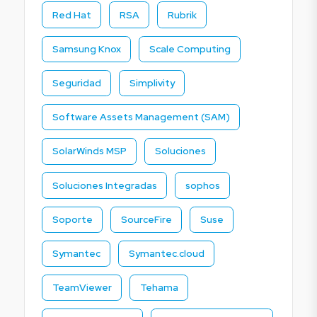
Red Hat
RSA
Rubrik
Samsung Knox
Scale Computing
Seguridad
Simplivity
Software Assets Management (SAM)
SolarWinds MSP
Soluciones
Soluciones Integradas
sophos
Soporte
SourceFire
Suse
Symantec
Symantec.cloud
TeamViewer
Tehama