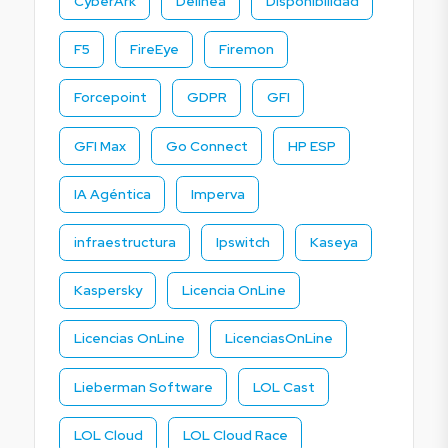
CyberArk
Delinea
Disponibilidad
F5
FireEye
Firemon
Forcepoint
GDPR
GFI
GFI Max
Go Connect
HP ESP
IA Agéntica
Imperva
infraestructura
Ipswitch
Kaseya
Kaspersky
Licencia OnLine
Licencias OnLine
LicenciasOnLine
Lieberman Software
LOL Cast
LOL Cloud
LOL Cloud Race