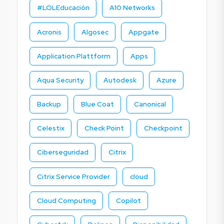
#LOLEducación
A10 Networks
Acronis
Algosec
Appgate
Application Plattform
Apps
Aqua Security
Autodesk
Azure
Backup
Blue Coat
Canonical
Celestix
Check Point
Checkpoint
Ciberseguridad
Citrix
Citrix Service Provider
cloud
Cloud Computing
Copilot