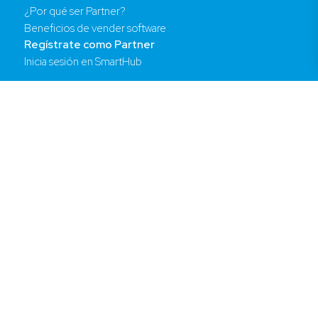
¿Por qué ser Partner?
Beneficios de vender software
Regístrate como Partner
Inicia sesión en SmartHub
Contacto
info@licenciasonline.com
Oficinas y teléfonos
Contáctanos
Compañía
Acerca de Licencias OnLine
Noticias
LOL Educación
LOL Servicios