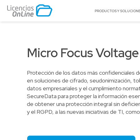
PRODUCTOS Y SOLUCION
POR MERCADO
POR MARCA
Educación
A10 Networks
Micro Focus Voltag
Enterprise
Acronis
Gobierno
AlgoSec
Protección de los datos más confidenciales de
Pequeñas y Medianas Empresas
Appgate
en soluciones de cifrado, seudonimización, to
Proveedores de Servicios
Archer
datos empresariales y el cumplimiento norma
BitTitan
SecureData para proteger la información esen
Canonical
de obtener una protección integral sin defic
Celestix Networ
y el RGPD, a las nuevas iniciativas de TI, como 
Check Point
Citrix
Claroty