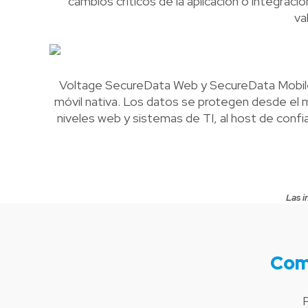
cambios críticos de la aplicación o integraci
va
Voltage SecureData Web y SecureData Mobile p
móvil nativa. Los datos se protegen desde el m
niveles web y sistemas de TI, al host de con
Las i
Com
P