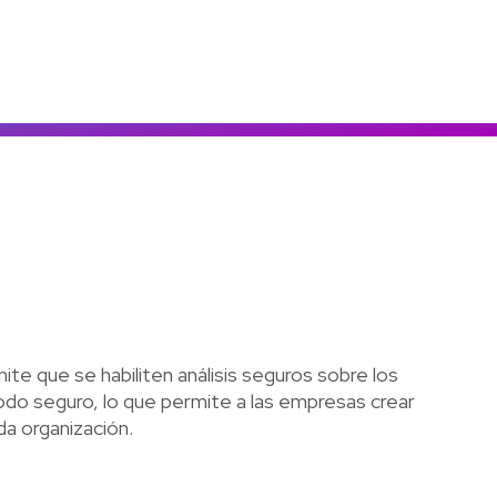
Colombia
Ecuador
r todos los productos y soluciones
Global
México
Paraguay
Perú
Uruguay
te que se habiliten análisis seguros sobre los
odo seguro, lo que permite a las empresas crear
da organización.