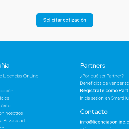
Solicitar cotización
ñía
Partners
e Licencias OnLine
¿Por qué ser Partner?
Beneficios de vender so
cación
Regístrate como Part
icios
Inicia sesión en SmartH
 éxito
Contacto
on nosotros
de Privacidad
info@licenciasonline.
ico