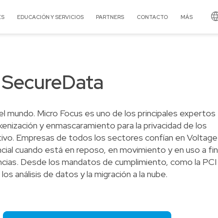
langu
ES
EDUCACIÓN Y SERVICIOS
PARTNERS
CONTACTO
MÁS
LOL Educación
Acerca de Licencias OnLine
¿Por qué ser Partner?
LOL Servicios
Noticias
Beneficios de vender software
Cognyte
N-able
RSA
e SecureData
Trabaja con nosotros
Inicia sesión en SmartHub
CyberArk
Netskope
Scale Computing
Oficinas y teléfonos
Regístrate como Partner
ExaGrid
NetWitness
SUSE
Casos de éxito
l mundo. Micro Focus es uno de los principales expertos
F5 Networks
Omnissa
TeamViewer
kenización y enmascaramiento para la privacidad de los
FireMon
Oracle
Tehama
tivo. Empresas de todos los sectores confían en Voltage
GFI
Outseer
Teramind
cial cuando está en reposo, en movimiento y en uso a fin
Group-IB
Palo Alto Networks
Thales-Imperva
iencias. Desde los mandatos de cumplimiento, como la PCI
ks
Kaspersky
Qualys
Trellix
los análisis de datos y la migración a la nube.
LOL ISV Solutions
Radware
Trend Micro
Micro Focus
Rapid7
TXOne Networks
Microsoft
Red Hat
Utimaco