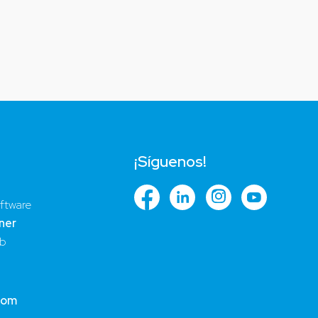
¡Síguenos!
ftware
ner
ub
com