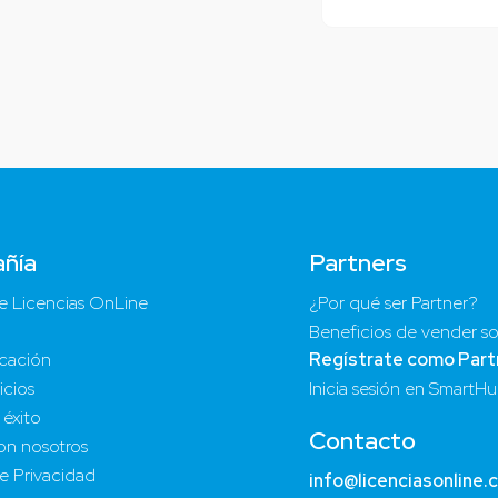
ñía
Partners
e Licencias OnLine
¿Por qué ser Partner?
Beneficios de vender so
cación
Regístrate como Part
icios
Inicia sesión en SmartH
 éxito
Contacto
on nosotros
de Privacidad
info@licenciasonline.