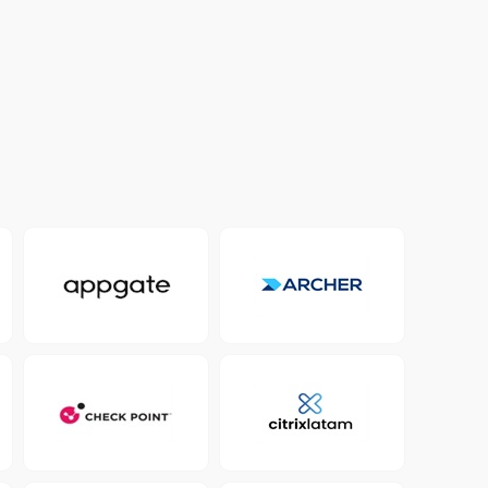
Colombia
Ecuador
r todos los productos y soluciones
Global
México
Paraguay
Perú
Uruguay