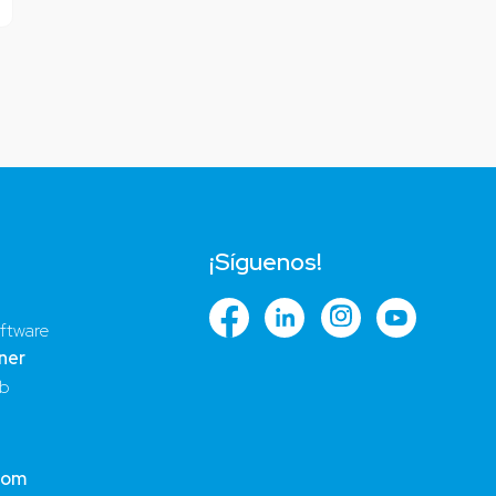
¡Síguenos!
ftware
ner
ub
com