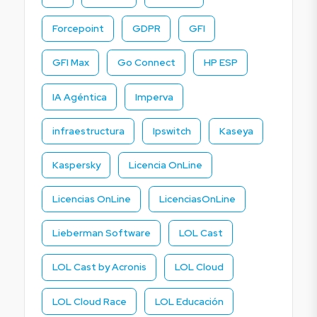
Forcepoint
GDPR
GFI
GFI Max
Go Connect
HP ESP
IA Agéntica
Imperva
infraestructura
Ipswitch
Kaseya
Kaspersky
Licencia OnLine
Licencias OnLine
LicenciasOnLine
Lieberman Software
LOL Cast
LOL Cast by Acronis
LOL Cloud
LOL Cloud Race
LOL Educación