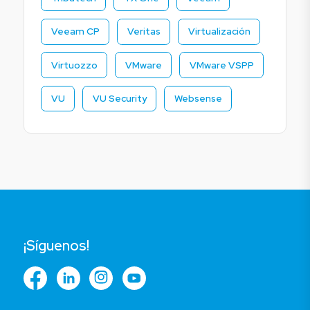
Veeam CP
Veritas
Virtualización
Virtuozzo
VMware
VMware VSPP
VU
VU Security
Websense
¡Síguenos!