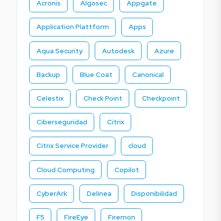
Acronis
Algosec
Appgate
Application Plattform
Apps
Aqua Security
Autodesk
Azure
Backup
Blue Coat
Canonical
Celestix
Check Point
Checkpoint
Ciberseguridad
Citrix
Citrix Service Provider
cloud
Cloud Computing
Copilot
CyberArk
Delinea
Disponibilidad
F5
FireEye
Firemon