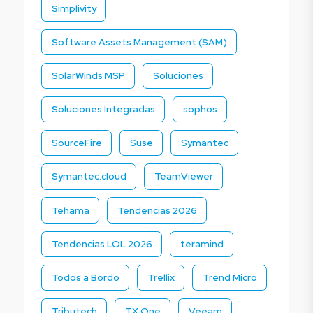
Simplivity
Software Assets Management (SAM)
SolarWinds MSP
Soluciones
Soluciones Integradas
sophos
SourceFire
Suse
Symantec
Symantec.cloud
TeamViewer
Tehama
Tendencias 2026
Tendencias LOL 2026
teramind
Todos a Bordo
Trellix
Trend Micro
Tributech
TX One
Veeam