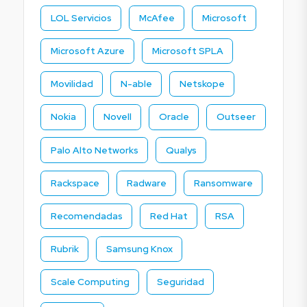
LOL Servicios
McAfee
Microsoft
Microsoft Azure
Microsoft SPLA
Movilidad
N-able
Netskope
Nokia
Novell
Oracle
Outseer
Palo Alto Networks
Qualys
Rackspace
Radware
Ransomware
Recomendadas
Red Hat
RSA
Rubrik
Samsung Knox
Scale Computing
Seguridad