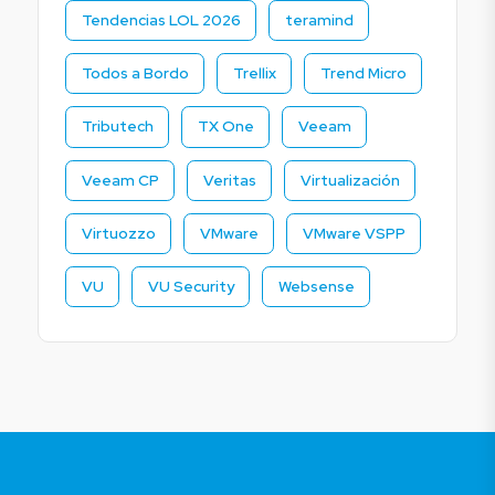
Tendencias LOL 2026
teramind
Todos a Bordo
Trellix
Trend Micro
Tributech
TX One
Veeam
Veeam CP
Veritas
Virtualización
Virtuozzo
VMware
VMware VSPP
VU
VU Security
Websense