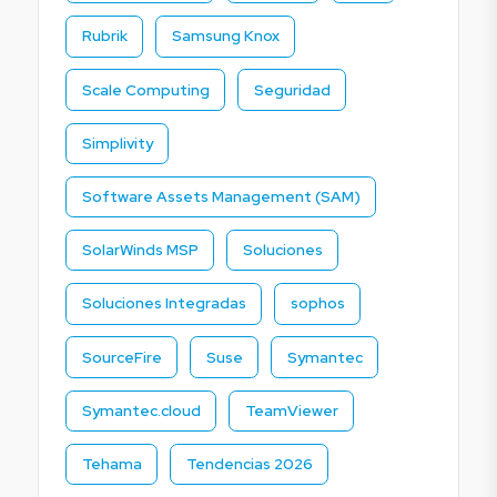
Rubrik
Samsung Knox
Scale Computing
Seguridad
Simplivity
Software Assets Management (SAM)
SolarWinds MSP
Soluciones
Soluciones Integradas
sophos
SourceFire
Suse
Symantec
Symantec.cloud
TeamViewer
Tehama
Tendencias 2026