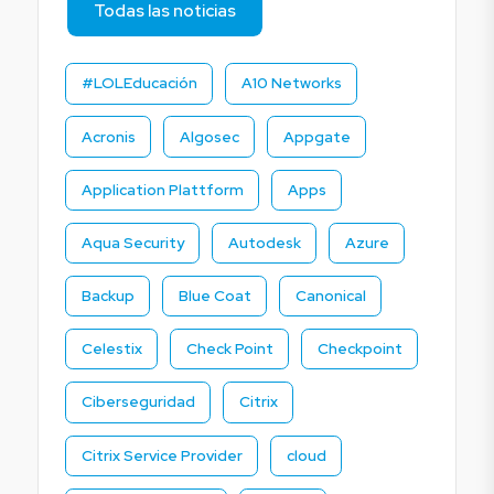
Todas las noticias
#LOLEducación
A10 Networks
Acronis
Algosec
Appgate
Application Plattform
Apps
Aqua Security
Autodesk
Azure
Backup
Blue Coat
Canonical
Celestix
Check Point
Checkpoint
Ciberseguridad
Citrix
Citrix Service Provider
cloud