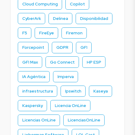
Cloud Computing
Copilot
CyberArk
Delinea
Disponibilidad
F5
FireEye
Firemon
Forcepoint
GDPR
GFI
GFI Max
Go Connect
HP ESP
IA Agéntica
Imperva
infraestructura
Ipswitch
Kaseya
Kaspersky
Licencia OnLine
Licencias OnLine
LicenciasOnLine
Lieberman Software
LOL Cast