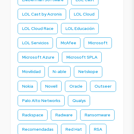
LOL Cast by Acronis
LOL Cloud
LOL Cloud Race
LOL Educación
LOL Servicios
McAfee
Microsoft
Microsoft Azure
Microsoft SPLA
Movilidad
N-able
Netskope
Nokia
Novell
Oracle
Outseer
Palo Alto Networks
Qualys
Rackspace
Radware
Ransomware
Recomendadas
Red Hat
RSA