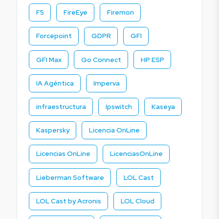
F5
FireEye
Firemon
Forcepoint
GDPR
GFI
GFI Max
Go Connect
HP ESP
IA Agéntica
Imperva
infraestructura
Ipswitch
Kaseya
Kaspersky
Licencia OnLine
Licencias OnLine
LicenciasOnLine
Lieberman Software
LOL Cast
LOL Cast by Acronis
LOL Cloud