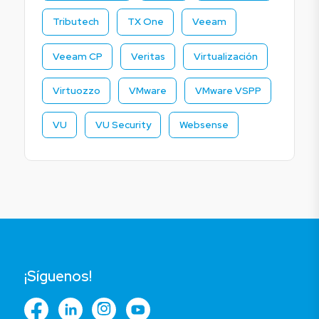
Tributech
TX One
Veeam
Veeam CP
Veritas
Virtualización
Virtuozzo
VMware
VMware VSPP
VU
VU Security
Websense
¡Síguenos!