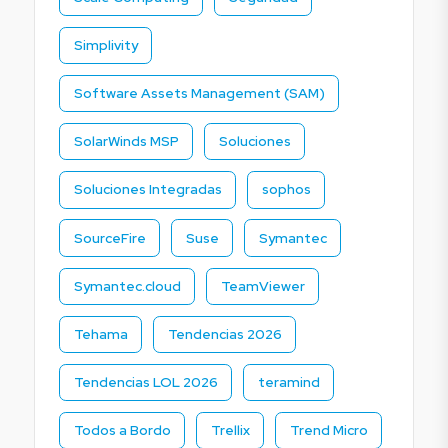
Simplivity
Software Assets Management (SAM)
SolarWinds MSP
Soluciones
Soluciones Integradas
sophos
SourceFire
Suse
Symantec
Symantec.cloud
TeamViewer
Tehama
Tendencias 2026
Tendencias LOL 2026
teramind
Todos a Bordo
Trellix
Trend Micro