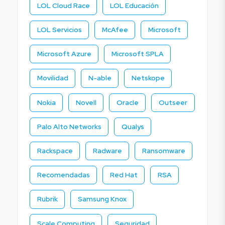
LOL Cloud Race
LOL Educación
LOL Servicios
McAfee
Microsoft
Microsoft Azure
Microsoft SPLA
Movilidad
N-able
Netskope
Nokia
Novell
Oracle
Outseer
Palo Alto Networks
Qualys
Rackspace
Radware
Ransomware
Recomendadas
Red Hat
RSA
Rubrik
Samsung Knox
Scale Computing
Seguridad