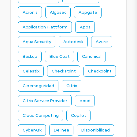
Acronis
Algosec
Appgate
Application Plattform
Apps
Aqua Security
Autodesk
Azure
Backup
Blue Coat
Canonical
Celestix
Check Point
Checkpoint
Ciberseguridad
Citrix
Citrix Service Provider
cloud
Cloud Computing
Copilot
CyberArk
Delinea
Disponibilidad