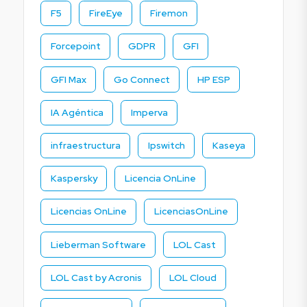
F5
FireEye
Firemon
Forcepoint
GDPR
GFI
GFI Max
Go Connect
HP ESP
IA Agéntica
Imperva
infraestructura
Ipswitch
Kaseya
Kaspersky
Licencia OnLine
Licencias OnLine
LicenciasOnLine
Lieberman Software
LOL Cast
LOL Cast by Acronis
LOL Cloud