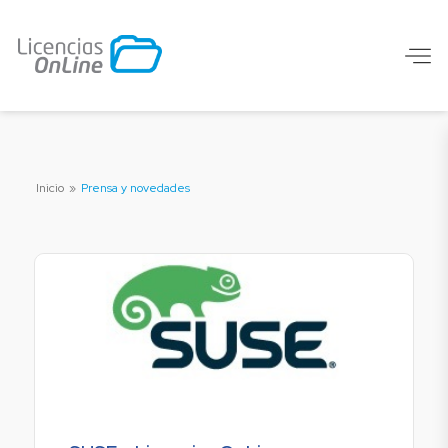
Inicio
»
Prensa y novedades