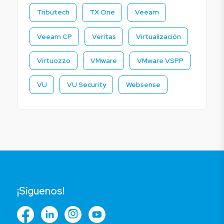
Tributech
TX One
Veeam
Veeam CP
Veritas
Virtualización
Virtuozzo
VMware
VMware VSPP
VU
VU Security
Websense
¡Síguenos!