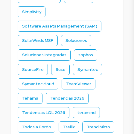
Simplivity
Software Assets Management (SAM)
SolarWinds MSP
Soluciones
Soluciones Integradas
sophos
SourceFire
Suse
Symantec
Symantec.cloud
TeamViewer
Tehama
Tendencias 2026
Tendencias LOL 2026
teramind
Todos a Bordo
Trellix
Trend Micro