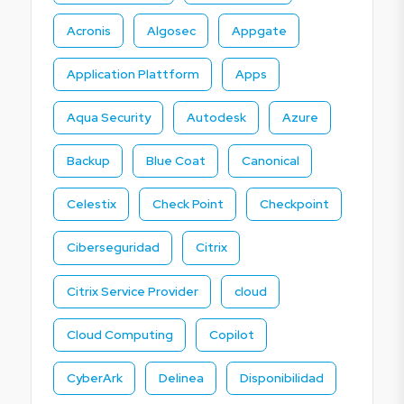
Acronis
Algosec
Appgate
Application Plattform
Apps
Aqua Security
Autodesk
Azure
Backup
Blue Coat
Canonical
Celestix
Check Point
Checkpoint
Ciberseguridad
Citrix
Citrix Service Provider
cloud
Cloud Computing
Copilot
CyberArk
Delinea
Disponibilidad