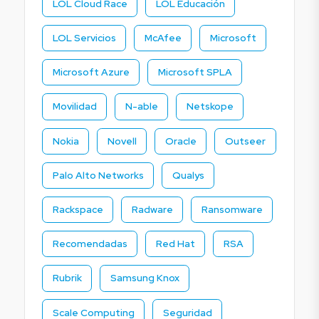
LOL Cloud Race
LOL Educación
LOL Servicios
McAfee
Microsoft
Microsoft Azure
Microsoft SPLA
Movilidad
N-able
Netskope
Nokia
Novell
Oracle
Outseer
Palo Alto Networks
Qualys
Rackspace
Radware
Ransomware
Recomendadas
Red Hat
RSA
Rubrik
Samsung Knox
Scale Computing
Seguridad