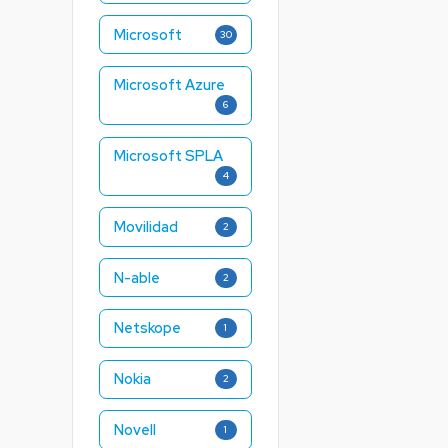
Microsoft
30
Microsoft Azure
6
Microsoft SPLA
4
Movilidad
2
N-able
2
Netskope
1
Nokia
2
Novell
1