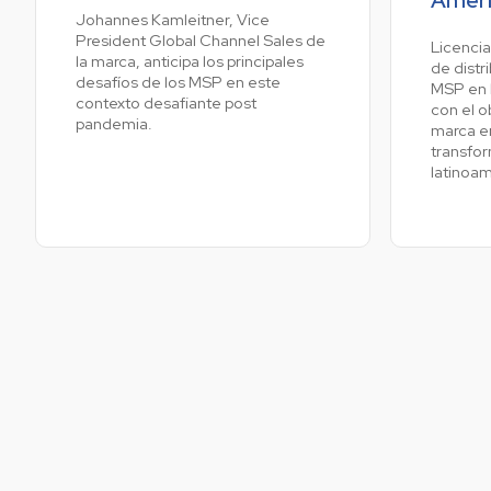
Johannes Kamleitner, Vice
President Global Channel Sales de
Licencia
la marca, anticipa los principales
Ve
de distr
desafíos de los MSP en este
MSP en l
contexto desafiante post
con el o
pandemia.
marca en
transfor
latinoa