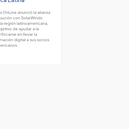
Colombia
s OnLine anunció la alianza
Ecuador
r todos los productos y soluciones
ibución con SolarWinds
Global
a región latinoamericana,
bjetivo de ayudar a la
México
focarse en llevar la
mación digital a sus socios
Paraguay
mericanos.
Perú
Uruguay