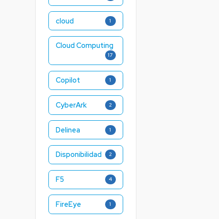
cloud
1
Cloud Computing
17
Copilot
1
CyberArk
2
Delinea
1
Disponibilidad
2
F5
4
FireEye
1