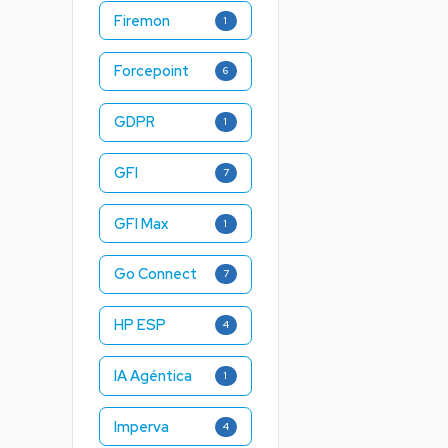
Firemon
1
Forcepoint
6
GDPR
1
GFI
7
GFI Max
1
Go Connect
7
HP ESP
4
IA Agéntica
1
Imperva
4