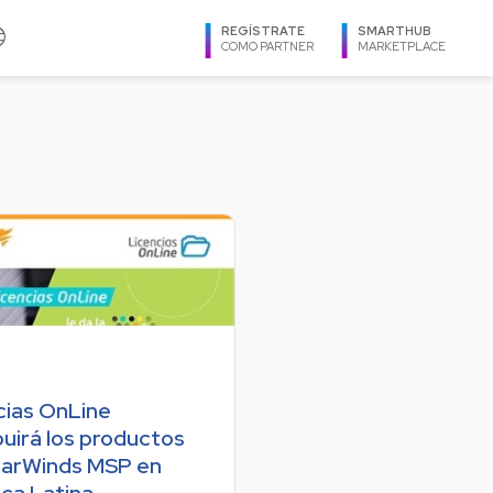
age
REGÍSTRATE
SMARTHUB
COMO PARTNER
MARKETPLACE
IDIOMA
Virtuozzo
Español
Zimbra
Ingles
Português
REGIÓN
Argentina
Bolivia
Brasil
cias OnLine
Caribe
buirá los productos
Centroamérica
larWinds MSP en
Chile
ca Latina