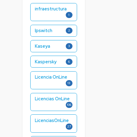
infraestructura
1
Ipswitch
2
Kaseya
3
Kaspersky
6
Licencia OnLine
13
Licencias OnLine
106
LicenciasOnLine
27