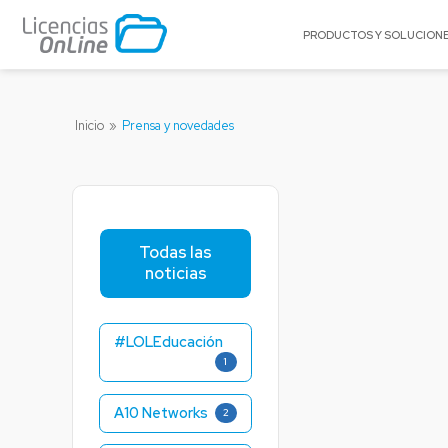
PRODUCTOS Y SOLUCION
POR MERCADO
POR MARCA
Inicio
»
Prensa y novedades
Educación
A10 Networks
Enterprise
Acronis
Gobierno
AlgoSec
Pequeñas y Medianas Empresas
Appgate
Todas las
Proveedores de Servicios
Archer
noticias
BitTitan
Canonical
#LOLEducación
Celestix Networ
1
Check Point
Citrix
A10 Networks
2
Claroty