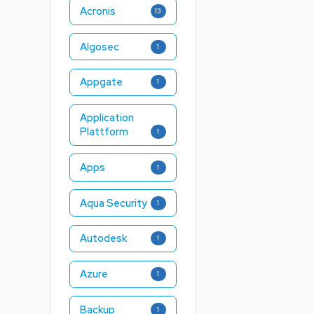
Acronis
13
Algosec
1
Appgate
1
Application
Plattform
1
Apps
1
Aqua Security
1
Autodesk
1
Azure
1
Backup
1