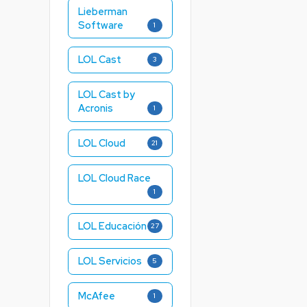
Lieberman
Software
1
LOL Cast
3
LOL Cast by
Acronis
1
LOL Cloud
21
LOL Cloud Race
1
LOL Educación
27
LOL Servicios
5
McAfee
1