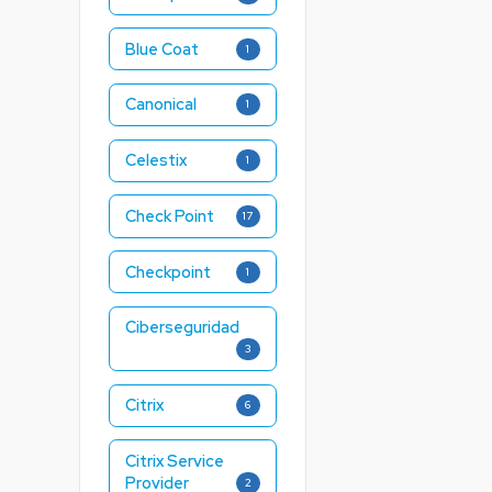
Blue Coat
1
Canonical
1
Celestix
1
Check Point
17
Checkpoint
1
Ciberseguridad
3
Citrix
6
Citrix Service
Provider
2