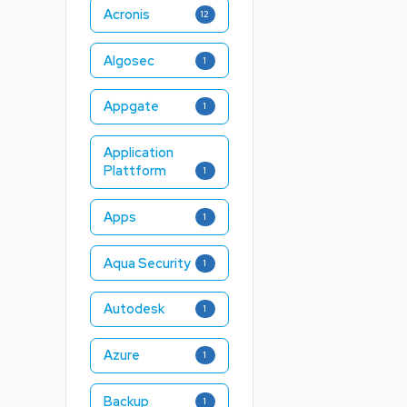
Acronis
12
Algosec
1
Appgate
1
Application
Plattform
1
Apps
1
Aqua Security
1
Autodesk
1
Azure
1
Backup
1