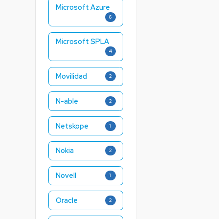
Microsoft Azure
6
Microsoft SPLA
4
Movilidad
2
N-able
2
Netskope
1
Nokia
2
Novell
1
Oracle
2