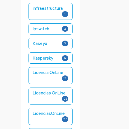
infraestructura
1
Ipswitch
2
Kaseya
3
Kaspersky
6
Licencia OnLine
13
Licencias OnLine
105
LicenciasOnLine
27