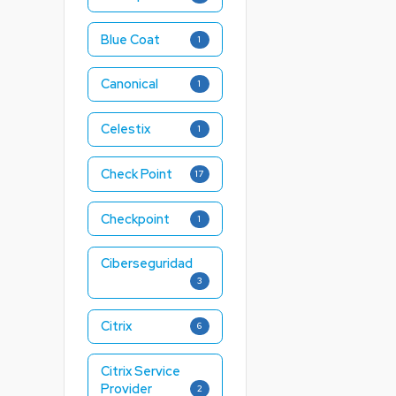
Blue Coat
1
Canonical
1
Celestix
1
Check Point
17
Checkpoint
1
Ciberseguridad
3
Citrix
6
Citrix Service
Provider
2