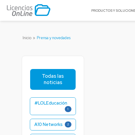
PRODUCTOS Y SOLUCION
POR MERCADO
POR MARCA
Inicio
»
Prensa y novedades
Educación
A10 Networks
Enterprise
Acronis
Gobierno
AlgoSec
Pequeñas y Medianas Empresas
Appgate
Todas las
Proveedores de Servicios
Archer
noticias
BitTitan
Canonical
#LOLEducación
Celestix Networ
1
Check Point
Citrix
A10 Networks
2
Claroty