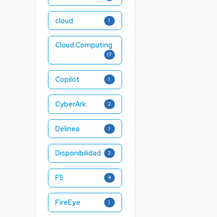
cloud
1
Cloud Computing
17
Copilot
1
CyberArk
2
Delinea
1
Disponibilidad
2
F5
4
FireEye
1