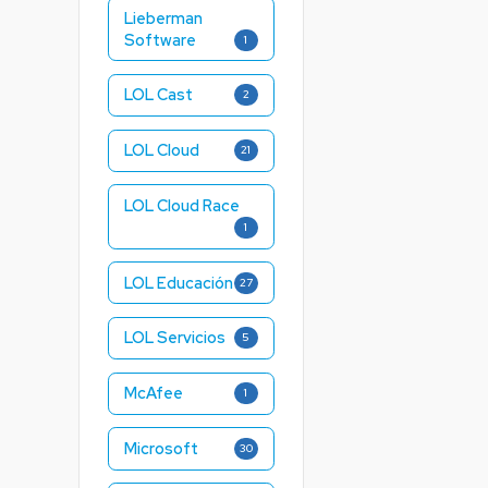
Lieberman
Software
1
LOL Cast
2
LOL Cloud
21
LOL Cloud Race
1
LOL Educación
27
LOL Servicios
5
McAfee
1
Microsoft
30