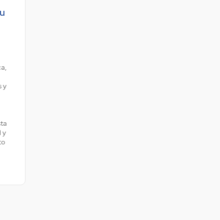
Colombia
su
Ecuador
r todos los productos y soluciones
Global
México
ca,
Paraguay
Perú
 y
Uruguay
sta
 y
to