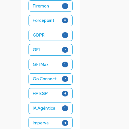
Firemon
1
Forcepoint
6
GDPR
1
GFI
7
GFI Max
1
Go Connect
7
HP ESP
4
IA Agéntica
1
Imperva
4