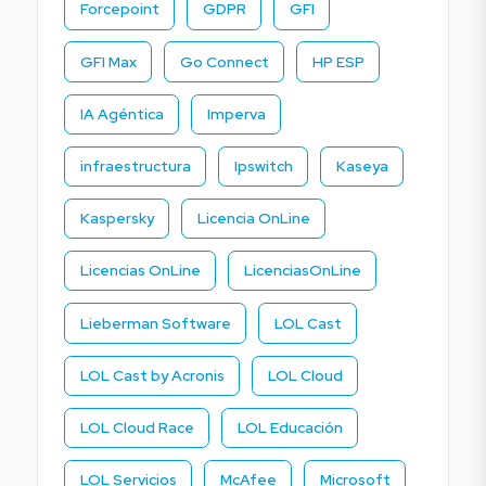
Forcepoint
GDPR
GFI
GFI Max
Go Connect
HP ESP
IA Agéntica
Imperva
infraestructura
Ipswitch
Kaseya
Kaspersky
Licencia OnLine
Licencias OnLine
LicenciasOnLine
Lieberman Software
LOL Cast
LOL Cast by Acronis
LOL Cloud
LOL Cloud Race
LOL Educación
LOL Servicios
McAfee
Microsoft