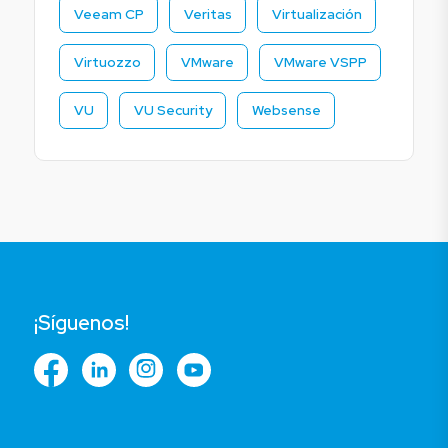
Veeam CP
Veritas
Virtualización
Virtuozzo
VMware
VMware VSPP
VU
VU Security
Websense
¡Síguenos!