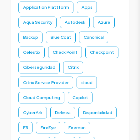
Application Plattform
Apps
Aqua Security
Autodesk
Azure
Backup
Blue Coat
Canonical
Celestix
Check Point
Checkpoint
Ciberseguridad
Citrix
Citrix Service Provider
cloud
Cloud Computing
Copilot
CyberArk
Delinea
Disponibilidad
F5
FireEye
Firemon