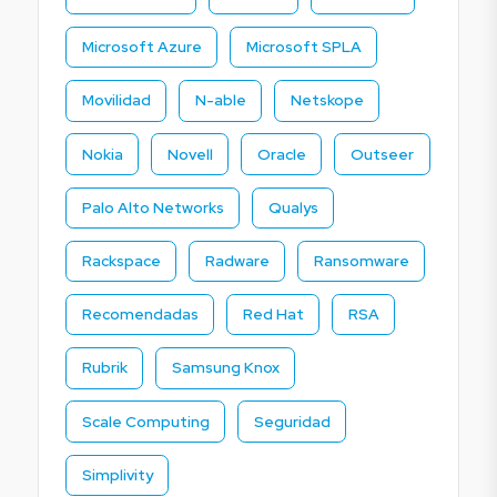
Microsoft Azure
Microsoft SPLA
Movilidad
N-able
Netskope
Nokia
Novell
Oracle
Outseer
Palo Alto Networks
Qualys
Rackspace
Radware
Ransomware
Recomendadas
Red Hat
RSA
Rubrik
Samsung Knox
Scale Computing
Seguridad
Simplivity