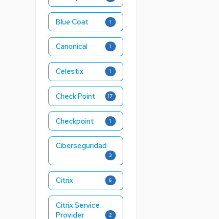
Blue Coat
1
Canonical
1
Celestix
1
Check Point
17
Checkpoint
1
Ciberseguridad
3
Citrix
6
Citrix Service
Provider
2