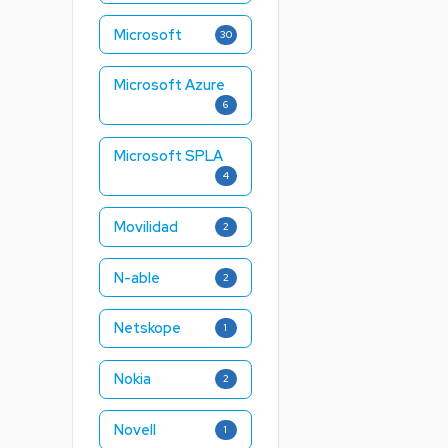
Microsoft
30
Microsoft Azure
6
Microsoft SPLA
4
Movilidad
2
N-able
2
Netskope
1
Nokia
2
Novell
1