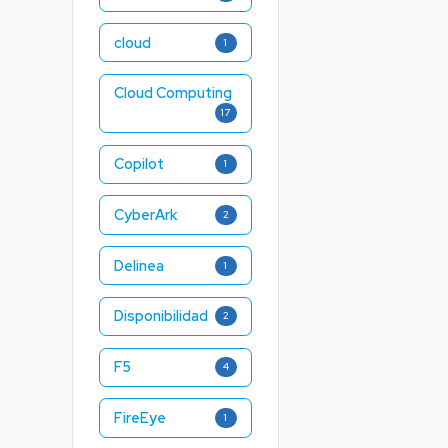
cloud
1
Cloud Computing
17
Copilot
1
CyberArk
2
Delinea
1
Disponibilidad
2
F5
4
FireEye
1