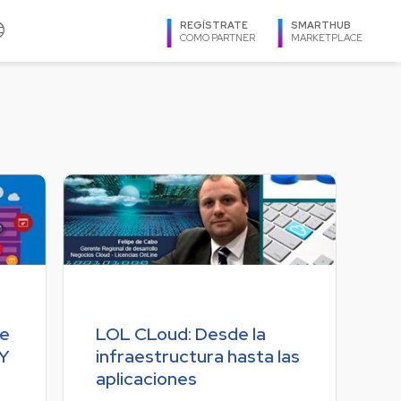
age
REGÍSTRATE
SMARTHUB
COMO PARTNER
MARKETPLACE
IDIOMA
Virtuozzo
Español
Zimbra
Ingles
Português
REGIÓN
Argentina
Bolivia
Brasil
de
LOL CLoud: Desde la
Caribe
Y
infraestructura hasta las
Centroamérica
aplicaciones
Chile