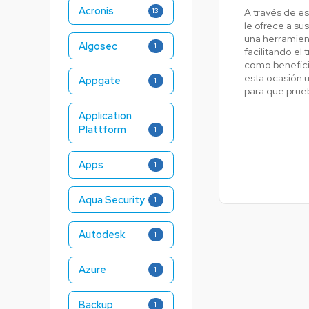
Acronis
A través de e
13
le ofrece a su
una herramien
Algosec
1
facilitando el 
como beneficio
esta ocasión u
Appgate
1
para que prueb
Application
Plattform
1
Apps
1
Aqua Security
1
Autodesk
1
Azure
1
Backup
1