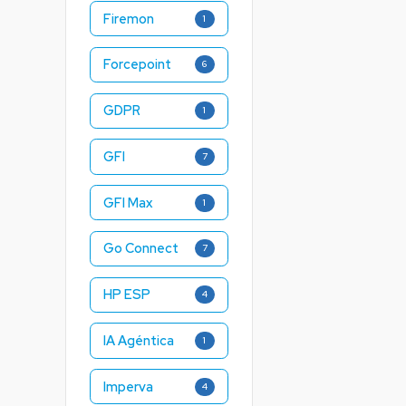
Firemon
1
Forcepoint
6
GDPR
1
GFI
7
GFI Max
1
Go Connect
7
HP ESP
4
IA Agéntica
1
Imperva
4