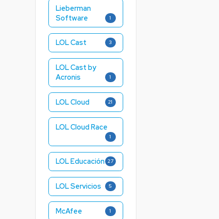
Lieberman
Software
1
LOL Cast
3
LOL Cast by
Acronis
1
LOL Cloud
21
LOL Cloud Race
1
LOL Educación
27
LOL Servicios
5
McAfee
1