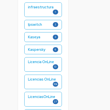
infraestructura
1
Ipswitch
2
Kaseya
3
Kaspersky
6
Licencia OnLine
13
Licencias OnLine
106
LicenciasOnLine
27