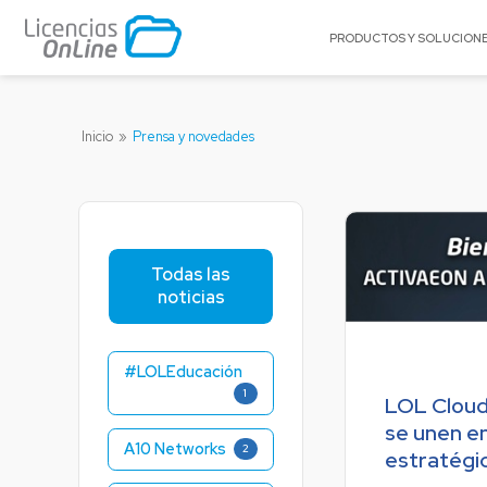
PRODUCTOS Y SOLUCION
POR MERCADO
POR MARCA
Inicio
»
Prensa y novedades
Educación
A10 Networks
Enterprise
Acronis
Gobierno
AlgoSec
Pequeñas y Medianas Empresas
Appgate
Todas las
Proveedores de Servicios
Archer
noticias
BitTitan
Canonical
#LOLEducación
Celestix Networ
1
LOL Cloud
Check Point
se unen en
Citrix
A10 Networks
2
estratégi
Claroty