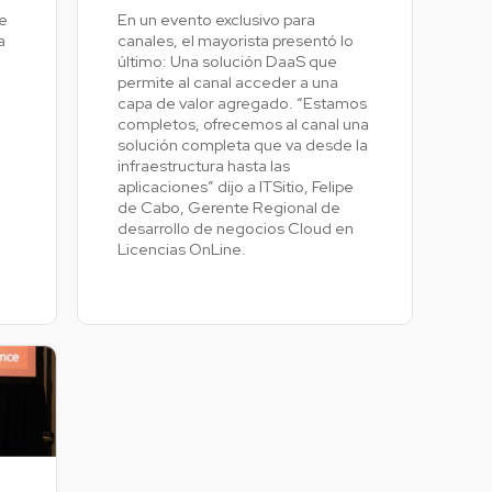
e
En un evento exclusivo para
Colombia
a
canales, el mayorista presentó lo
Ecuador
último: Una solución DaaS que
r todos los productos y soluciones
permite al canal acceder a una
Global
capa de valor agregado. “Estamos
México
completos, ofrecemos al canal una
solución completa que va desde la
Paraguay
infraestructura hasta las
Perú
aplicaciones” dijo a ITSitio, Felipe
de Cabo, Gerente Regional de
Uruguay
desarrollo de negocios Cloud en
Licencias OnLine.