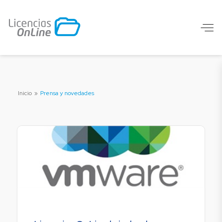
Inicio
»
Prensa y novedades