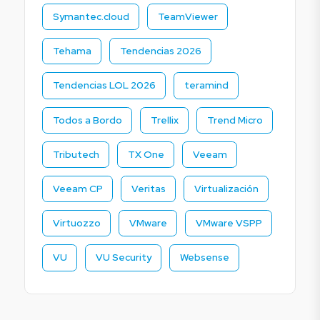
Symantec.cloud
TeamViewer
Tehama
Tendencias 2026
Tendencias LOL 2026
teramind
Todos a Bordo
Trellix
Trend Micro
Tributech
TX One
Veeam
Veeam CP
Veritas
Virtualización
Virtuozzo
VMware
VMware VSPP
VU
VU Security
Websense