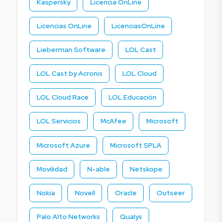
Kaspersky
Licencia OnLine
Licencias OnLine
LicenciasOnLine
Lieberman Software
LOL Cast
LOL Cast by Acronis
LOL Cloud
LOL Cloud Race
LOL Educación
LOL Servicios
McAfee
Microsoft
Microsoft Azure
Microsoft SPLA
Movilidad
N-able
Netskope
Nokia
Novell
Oracle
Outseer
Palo Alto Networks
Qualys