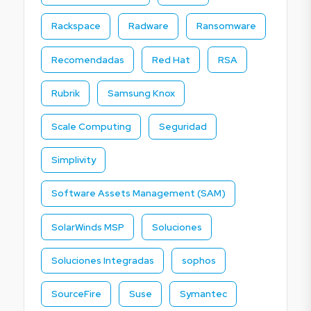
Rackspace
Radware
Ransomware
Recomendadas
Red Hat
RSA
Rubrik
Samsung Knox
Scale Computing
Seguridad
Simplivity
Software Assets Management (SAM)
SolarWinds MSP
Soluciones
Soluciones Integradas
sophos
SourceFire
Suse
Symantec