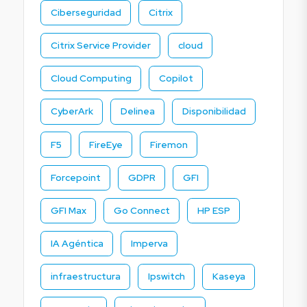
Ciberseguridad
Citrix
Citrix Service Provider
cloud
Cloud Computing
Copilot
CyberArk
Delinea
Disponibilidad
F5
FireEye
Firemon
Forcepoint
GDPR
GFI
GFI Max
Go Connect
HP ESP
IA Agéntica
Imperva
infraestructura
Ipswitch
Kaseya