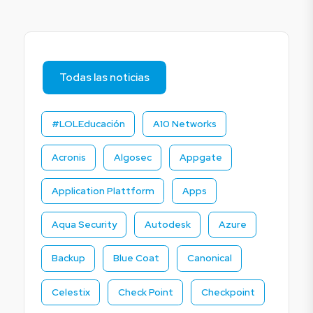
Todas las noticias
#LOLEducación
A10 Networks
Acronis
Algosec
Appgate
Application Plattform
Apps
Aqua Security
Autodesk
Azure
Backup
Blue Coat
Canonical
Celestix
Check Point
Checkpoint