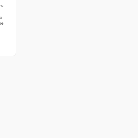
 ha
Colombia
Ecuador
a
r todos los productos y soluciones
se
Global
México
Paraguay
Perú
Uruguay