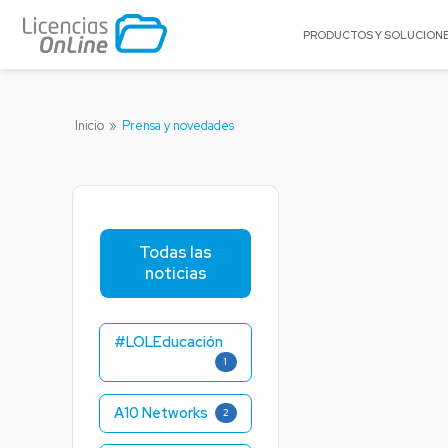
PRODUCTOS Y SOLUCION
POR MERCADO
POR MARCA
Inicio
»
Prensa y novedades
Educación
A10 Networks
Enterprise
Acronis
Gobierno
AlgoSec
Pequeñas y Medianas Empresas
Appgate
Todas las
Proveedores de Servicios
Archer
noticias
BitTitan
Canonical
#LOLEducación
Celestix Networ
1
Check Point
Citrix
A10 Networks
2
Claroty