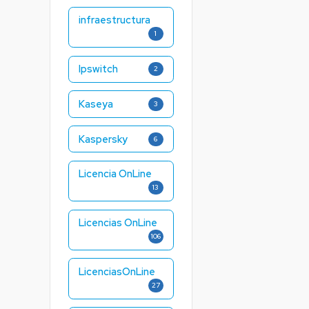
infraestructura
1
Ipswitch
2
Kaseya
3
Kaspersky
6
Licencia OnLine
13
Licencias OnLine
106
LicenciasOnLine
27