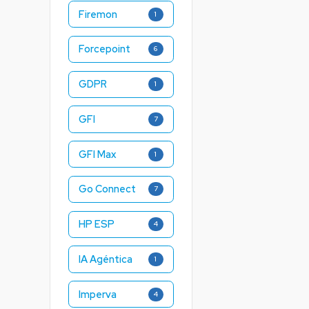
Firemon
1
Forcepoint
6
GDPR
1
GFI
7
GFI Max
1
Go Connect
7
HP ESP
4
IA Agéntica
1
Imperva
4