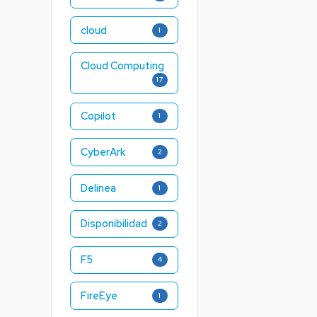
cloud
1
Cloud Computing
17
Copilot
1
CyberArk
2
Delinea
1
Disponibilidad
2
F5
4
FireEye
1