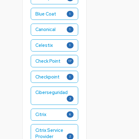
Blue Coat
1
Canonical
1
Celestix
1
Check Point
17
Checkpoint
1
Ciberseguridad
3
Citrix
6
Citrix Service
Provider
2