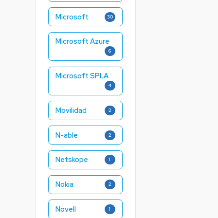
Microsoft
30
Microsoft Azure
6
Microsoft SPLA
4
Movilidad
2
N-able
2
Netskope
1
Nokia
2
Novell
1