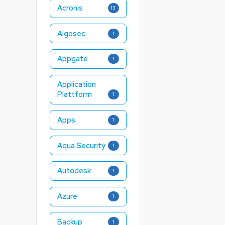
Acronis
13
Algosec
1
Appgate
1
Application
Plattform
1
Apps
1
Aqua Security
1
Autodesk
1
Azure
1
Backup
1