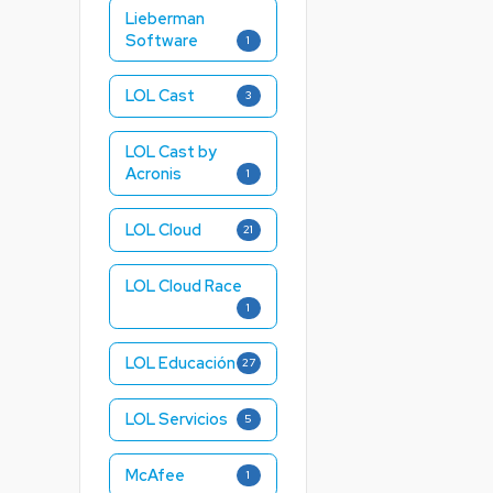
Lieberman
Software
1
LOL Cast
3
LOL Cast by
Acronis
1
LOL Cloud
21
LOL Cloud Race
1
LOL Educación
27
LOL Servicios
5
McAfee
1