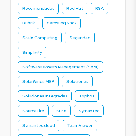
Recomendadas
Red Hat
RSA
Rubrik
Samsung Knox
Scale Computing
Seguridad
Simplivity
Software Assets Management (SAM)
SolarWinds MSP
Soluciones
Soluciones Integradas
sophos
SourceFire
Suse
Symantec
Symantec.cloud
TeamViewer