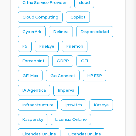
Citrix Service Provider
cloud
Cloud Computing
Copilot
CyberArk
Delinea
Disponibilidad
F5
FireEye
Firemon
Forcepoint
GDPR
GFI
GFI Max
Go Connect
HP ESP
IA Agéntica
Imperva
infraestructura
Ipswitch
Kaseya
Kaspersky
Licencia OnLine
Licencias OnLine
LicenciasOnLine