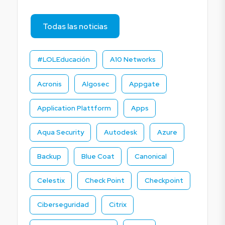
Todas las noticias
#LOLEducación
A10 Networks
Acronis
Algosec
Appgate
Application Plattform
Apps
Aqua Security
Autodesk
Azure
Backup
Blue Coat
Canonical
Celestix
Check Point
Checkpoint
Ciberseguridad
Citrix