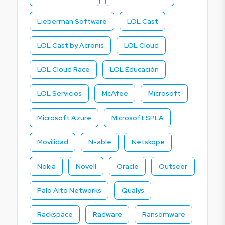
Lieberman Software
LOL Cast
LOL Cast by Acronis
LOL Cloud
LOL Cloud Race
LOL Educación
LOL Servicios
McAfee
Microsoft
Microsoft Azure
Microsoft SPLA
Movilidad
N-able
Netskope
Nokia
Novell
Oracle
Outseer
Palo Alto Networks
Qualys
Rackspace
Radware
Ransomware