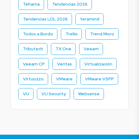
Tehama
Tendencias 2026
Tendencias LOL 2026
teramind
Todos a Bordo
Trellix
Trend Micro
Tributech
TX One
Veeam
Veeam CP
Veritas
Virtualización
Virtuozzo
VMware
VMware VSPP
VU
VU Security
Websense