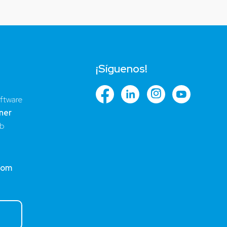
¡Síguenos!
ftware
ner
ub
com