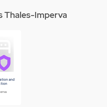
s Thales-Imperva
ation and
ction
perva