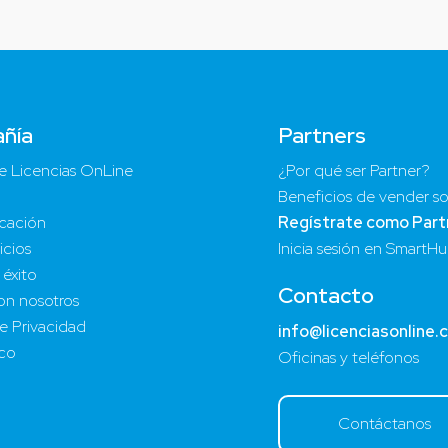
ñía
Partners
e Licencias OnLine
¿Por qué ser Partner?
Beneficios de vender so
cación
Regístrate como Part
icios
Inicia sesión en SmartH
 éxito
Contacto
on nosotros
de Privacidad
info@licenciasonline.
ico
Oficinas y teléfonos
Contáctanos