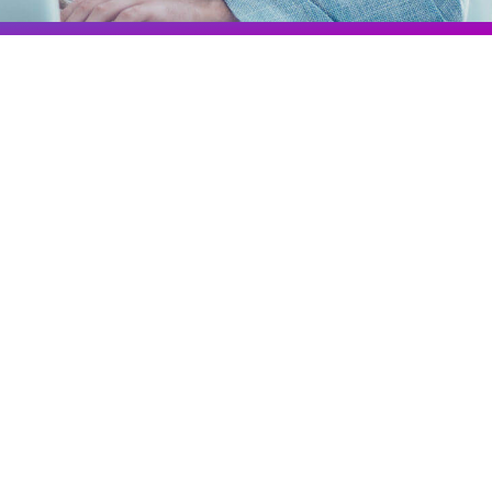
Colombia
Ecuador
r todos los productos y soluciones
Global
México
Paraguay
Perú
Uruguay