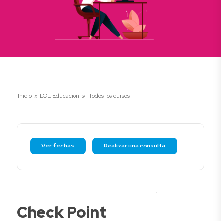
Inicio
»
LOL Educación
»
Todos los cursos
Ver fechas
Realizar una consulta
Check Point