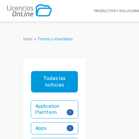
PRODUCTOS Y SOLUCION
POR MARCA
Inicio
»
Prensa y novedades
Archer
Canonical
Celestix Networks
Citrix
Todas las
CyberArk
noticias
Omnissa
Palo Alto Networks
Application
Radware
Plattform
1
Rapid7
Scale Computing
Apps
1
Virtuozzo