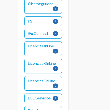
Ciberseguridad
1
F5
1
Go Connect
1
Licencia OnLine
2
Licencias OnLine
4
LicenciasOnLine
2
LOL Servicios
1