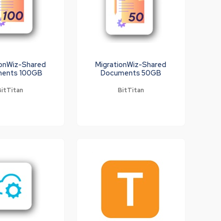
ionWiz-Shared
MigrationWiz-Shared
ents 100GB
Documents 50GB
BitTitan
BitTitan