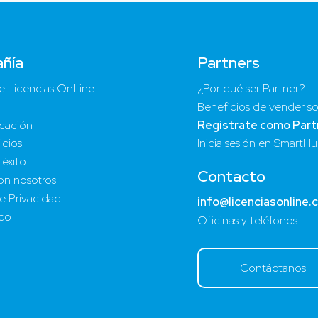
ñía
Partners
e Licencias OnLine
¿Por qué ser Partner?
Beneficios de vender so
cación
Regístrate como Part
icios
Inicia sesión en SmartH
 éxito
Contacto
on nosotros
de Privacidad
info@licenciasonline.
ico
Oficinas y teléfonos
Contáctanos