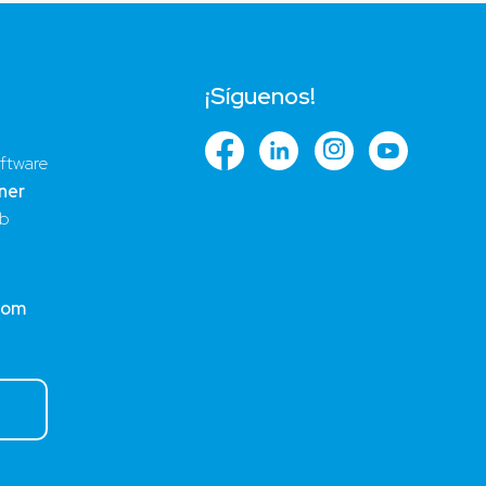
¡Síguenos!
ftware
ner
ub
com