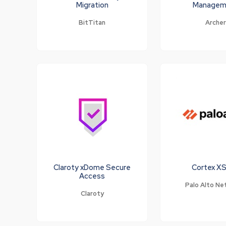
Migration
Managem
BitTitan
Archer
Claroty xDome Secure
Cortex X
Access
Palo Alto Ne
Claroty