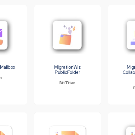
 Mailbox
MigrationWiz
Mig
PublicFolder
Colla
n
BitTitan