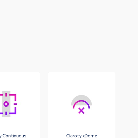
Colombia
Ecuador
r todos los productos y soluciones
Global
México
Paraguay
Perú
Uruguay
y Continuous
Claroty xDome