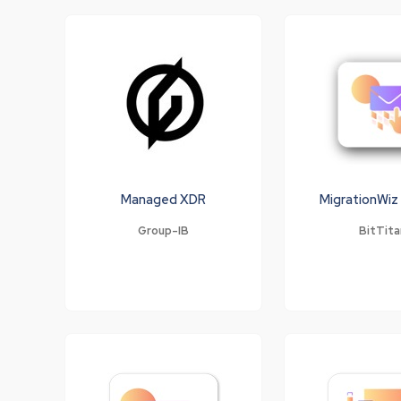
Managed XDR
MigrationWiz
Group-IB
BitTita