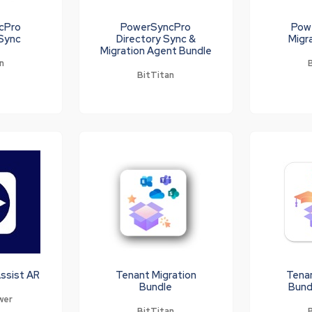
cPro
PowerSyncPro
Pow
 Sync
Directory Sync &
Migr
Migration Agent Bundle
n
BitTitan
ssist AR
Tenant Migration
Tenan
Bundle
Bund
wer
BitTitan