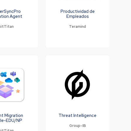
erSyncPro
Productividad de
ation Agent
Empleados
BitTitan
Teramind
t Migration
Threat Intelligence
le-EDU/NP
Group-IB
BitTitan