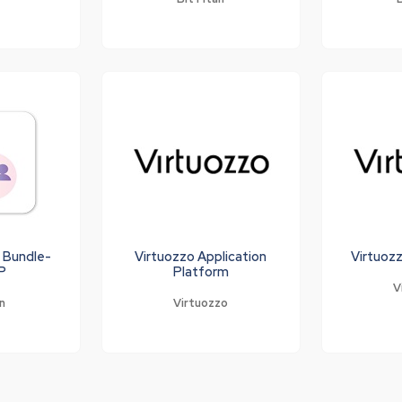
n Bundle-
Virtuozzo Application
Virtuozz
P
Platform
V
n
Virtuozzo