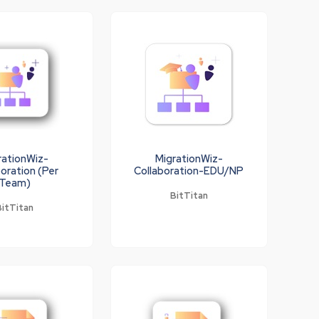
rationWiz-
MigrationWiz-
boration (Per
Collaboration-EDU/NP
Team)
BitTitan
BitTitan