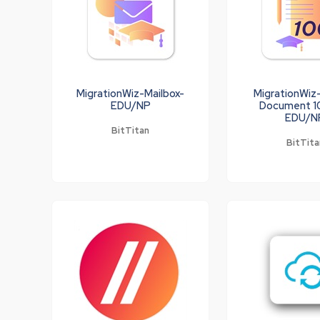
MigrationWiz-Mailbox-
MigrationWiz
EDU/NP
Document 
EDU/N
BitTitan
BitTita