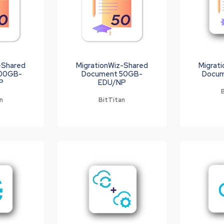
-Shared
MigrationWiz-Shared
Migrat
100GB-
Document 50GB-
Docum
P
EDU/NP
n
BitTitan