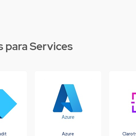
Ve
s para
Services
udit
Azure
Clarot