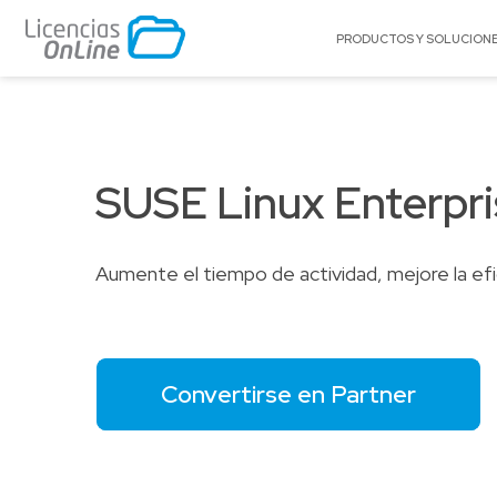
PRODUCTOS Y SOLUCION
POR MERCADO
POR MARCA
Educación
A10 Networks
SUSE Linux Enterpri
Enterprise
Acronis
Gobierno
Appgate
Pequeñas y Medianas Empresas
Archer
Aumente el tiempo de actividad, mejore la efici
Proveedores de Servicios
Arctera
BitTitan
Canonical
Convertirse en Partner
Celestix Networ
Check Point
Citrix
Claroty