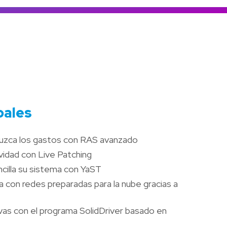
Colombia
Ecuador
r todos los productos y soluciones
Global
México
Paraguay
Perú
Uruguay
pales
eduzca los gastos con RAS avanzado
ividad con Live Patching
cilla su sistema con YaST
 con redes preparadas para la nube gracias a
as con el programa SolidDriver basado en