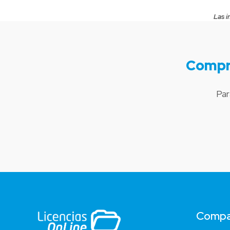
Las i
Compr
Par
Compa