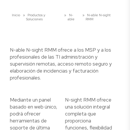
Inicio
»
Productos y
»
N-
»
N-able N-sight
Soluciones
able
RMM
N-able N-sight RMM ofrece a los MSP y a los
profesionales de las TI administración y
supervisión remotas, acceso remoto seguro y
elaboración de incidencias y facturación
profesionales.
Mediante un panel
N-sight RMM ofrece
basado en web único,
una solución integral
podrá ofrecer
completa que
herramientas de
proporciona
soporte de última
funciones, flexibilidad