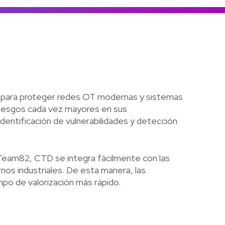
Colombia
Ecuador
r todos los productos y soluciones
Global
México
Paraguay
Perú
a para proteger redes OT modernas y sistemas
Uruguay
 riesgos cada vez mayores en sus
identificación de vulnerabilidades y detección
n Team82, CTD se integra fácilmente con las
nos industriales. De esta manera, las
po de valorización más rápido.