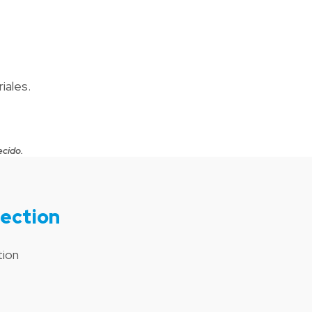
iales.
ecido.
ection
tion