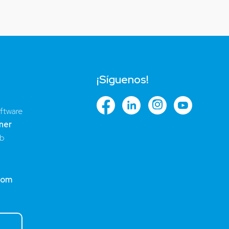
¡Síguenos!
ftware
ner
ub
com