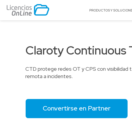
PRODUCTOS Y SOLUCION
POR MERCADO
POR MARCA
Educación
A10 Networks
Claroty Continuous 
Enterprise
Acronis
Gobierno
Appgate
CTD protege redes OT y CPS con visibilidad t
Pequeñas y Medianas Empresas
Archer
remota a incidentes.
Proveedores de Servicios
Arctera
BitTitan
Canonical
Celestix Networ
Convertirse en Partner
Check Point
Citrix
Claroty