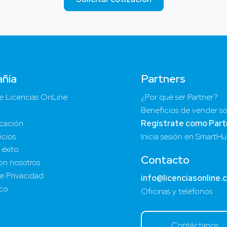
ñía
Partners
e Licencias OnLine
¿Por qué ser Partner?
Beneficios de vender so
cación
Regístrate como Part
icios
Inicia sesión en SmartH
 éxito
Contacto
on nosotros
de Privacidad
info@licenciasonline.
ico
Oficinas y teléfonos
Contáctanos