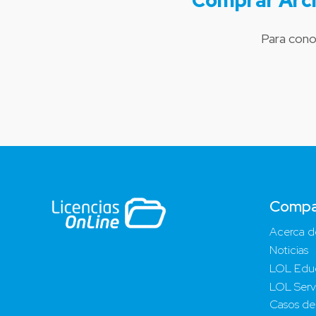
Comprar Arch
Para cono
Compa
Acerca d
Noticias
LOL Edu
LOL Serv
Casos de