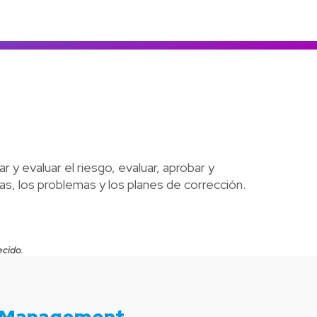
Colombia
Ecuador
r todos los productos y soluciones
Global
México
Paraguay
Perú
Uruguay
 y evaluar el riesgo, evaluar, aprobar y
ias, los problemas y los planes de corrección.
ecido.