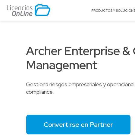
PRODUCTOS Y SOLUCION
POR MERCADO
POR MARCA
Educación
A10 Networks
Archer Enterprise & 
Enterprise
Acronis
Management
Gobierno
Appgate
Pequeñas y Medianas Empresas
Archer
Proveedores de Servicios
Arctera
Gestiona riesgos empresariales y operacionale
BitTitan
compliance.
Canonical
Celestix Networ
Check Point
Convertirse en Partner
Citrix
Claroty