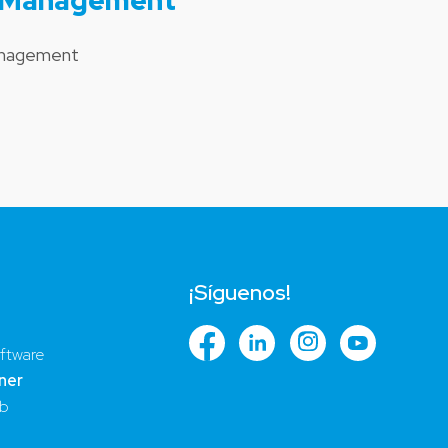
sk Management
Management
¡Síguenos!
ftware
ner
ub