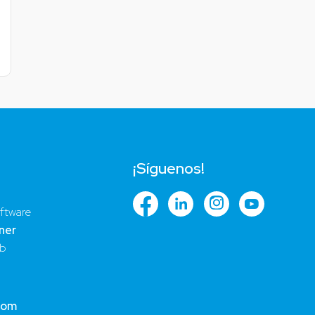
¡Síguenos!
ftware
ner
ub
com