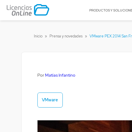
PRODUCTOS Y SOLUCION
POR MERCADO
POR MARCA
Inicio
»
Prensa y novedades
»
VMware PEX 2014 San Fran
Educación
A10 Networks
Enterprise
Acronis
Gobierno
Appgate
Pequeñas y Medianas Empresas
Archer
Por
Matías Infantino
Proveedores de Servicios
Arctera
BitTitan
Canonical
VMware
Celestix Networ
Check Point
Citrix
Claroty