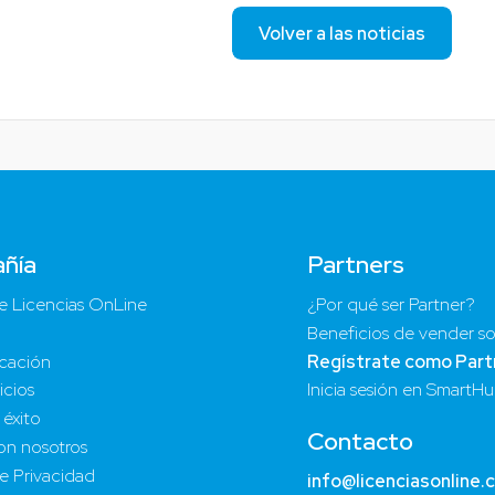
Volver a las noticias
ñía
Partners
e Licencias OnLine
¿Por qué ser Partner?
Beneficios de vender so
cación
Regístrate como Part
icios
Inicia sesión en SmartH
 éxito
Contacto
on nosotros
de Privacidad
info@licenciasonline.