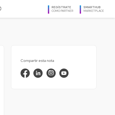
age
REGÍSTRATE
SMARTHUB
COMO PARTNER
MARKETPLACE
IDIOMA
TXOne Networks
Español
Utimaco
Ingles
Veeam
Português
Virtuozzo
Compartir esta nota
REGIÓN
Zimbra
Argentina
Bolivia
Brasil
Caribe
Centroamérica
Chile