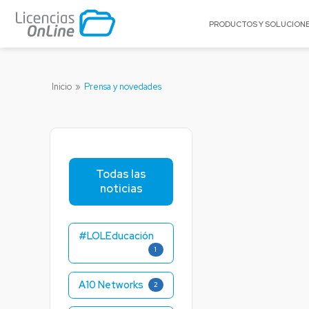
PRODUCTOS Y SOLUCION
POR MERCADO
POR MARCA
Inicio
»
Prensa y novedades
Educación
A10 Networks
Enterprise
Acronis
Gobierno
Appgate
Pequeñas y Medianas Empresas
Archer
Todas las
Proveedores de Servicios
Arctera
noticias
BitTitan
Canonical
#LOLEducación
Celestix Networ
1
Check Point
Citrix
A10 Networks
2
Claroty