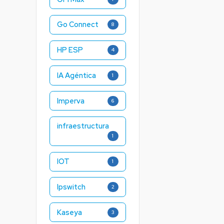
Go Connect
8
HP ESP
4
IA Agéntica
1
Imperva
6
infraestructura
1
IOT
1
Ipswitch
2
Kaseya
3