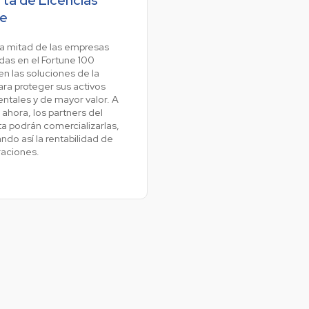
Colombia
e
Ecuador
r todos los productos y soluciones
a mitad de las empresas
Global
adas en el Fortune 100
en las soluciones de la
México
ra proteger sus activos
Paraguay
tales y de mayor valor. A
e ahora, los partners del
Perú
a podrán comercializarlas,
Uruguay
ndo así la rentabilidad de
raciones.