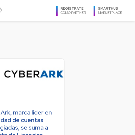
age
REGÍSTRATE
SMARTHUB
COMO PARTNER
MARKETPLACE
IDIOMA
TXOne Networks
Español
Utimaco
Ingles
Veeam
Português
Virtuozzo
REGIÓN
Zimbra
Argentina
Bolivia
Brasil
Ark, marca líder en
Caribe
idad de cuentas
Centroamérica
egiadas, se suma a
Chile
rta de Licencias