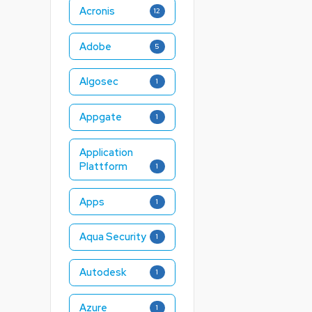
Acronis
12
Adobe
5
Algosec
1
Appgate
1
Application
Plattform
1
Apps
1
Aqua Security
1
Autodesk
1
Azure
1