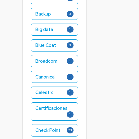
Backup
3
Big data
1
Blue Coat
3
Broadcom
1
Canonical
1
Celestix
1
Certificaciones
1
Check Point
23