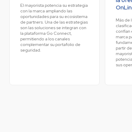
El mayorista potencia su estrategia
OnLin
con la marca ampliando las
oportunidades para su ecosistema
Ve
Más de l
de partners. Una de las estrategias
clasific
son las soluciones se integran con
confían 
la plataforma Go Connect,
marca pa
permitiendo a los canales
fundamen
complementar su portafolio de
partir d
seguridad.
mayorist
potencia
sus ope