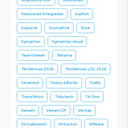
SolarWinds MSP
Soluciones
Soluciones Integradas
sophos
Soporte
SourceFire
Suse
Symantec
Symantec.cloud
TeamViewer
Tehama
Tendencias 2026
Tendencias LOL 2026
teramind
Todos a Bordo
Trellix
Trend Micro
Tributech
TX One
Veeam
Veeam CP
Veritas
Virtualización
Virtuozzo
VMware