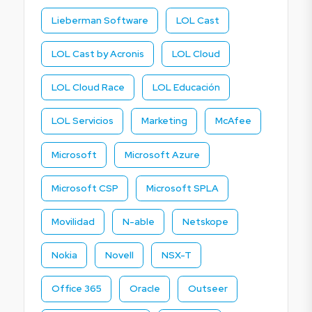
Lieberman Software
LOL Cast
LOL Cast by Acronis
LOL Cloud
LOL Cloud Race
LOL Educación
LOL Servicios
Marketing
McAfee
Microsoft
Microsoft Azure
Microsoft CSP
Microsoft SPLA
Movilidad
N-able
Netskope
Nokia
Novell
NSX-T
Office 365
Oracle
Outseer