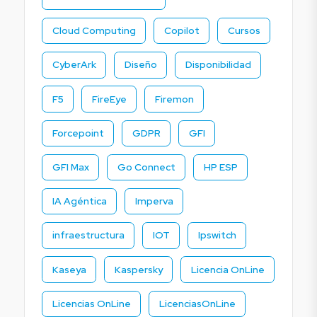
Cloud Computing
Copilot
Cursos
CyberArk
Diseño
Disponibilidad
F5
FireEye
Firemon
Forcepoint
GDPR
GFI
GFI Max
Go Connect
HP ESP
IA Agéntica
Imperva
infraestructura
IOT
Ipswitch
Kaseya
Kaspersky
Licencia OnLine
Licencias OnLine
LicenciasOnLine