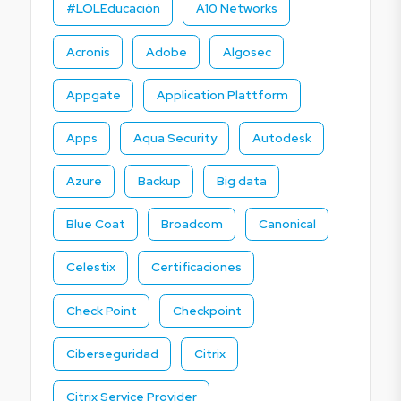
#LOLEducación
A10 Networks
Acronis
Adobe
Algosec
Appgate
Application Plattform
Apps
Aqua Security
Autodesk
Azure
Backup
Big data
Blue Coat
Broadcom
Canonical
Celestix
Certificaciones
Check Point
Checkpoint
Ciberseguridad
Citrix
Citrix Service Provider