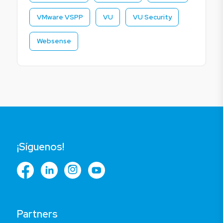
VMware VSPP
VU
VU Security
Websense
¡Síguenos!
Partners