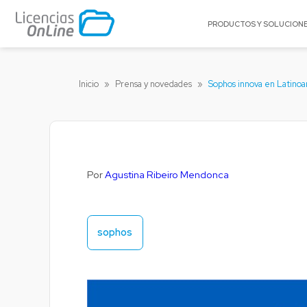
PRODUCTOS Y SOLUCION
POR MERCADO
POR MARCA
Inicio
»
Prensa y novedades
»
Sophos innova en Latinoa
Educación
A10 Networks
Enterprise
Acronis
Gobierno
Appgate
Pequeñas y Medianas Empresas
Archer
Por
Agustina Ribeiro Mendonca
Proveedores de Servicios
Arctera
BitTitan
Canonical
sophos
Celestix Networ
Check Point
Citrix
Claroty