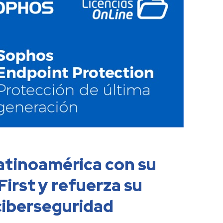
Ve
atinoamérica con su
irst y refuerza su
ciberseguridad