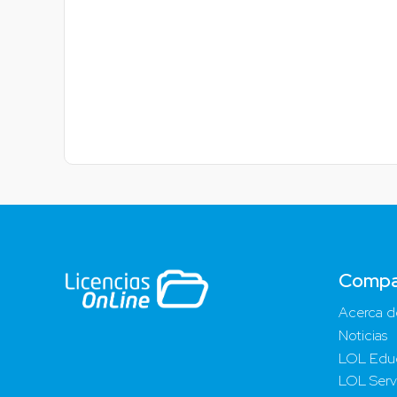
Compa
Acerca d
Noticias
LOL Edu
LOL Serv