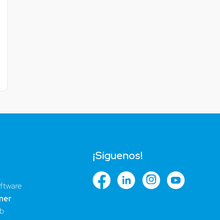
¡Síguenos!
ftware
ner
ub