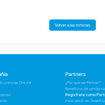
Volver a las noticias
ñía
Partners
e Licencias OnLine
¿Por qué ser Partner?
Beneficios de vender so
cación
Regístrate como Part
icios
Inicia sesión en SmartH