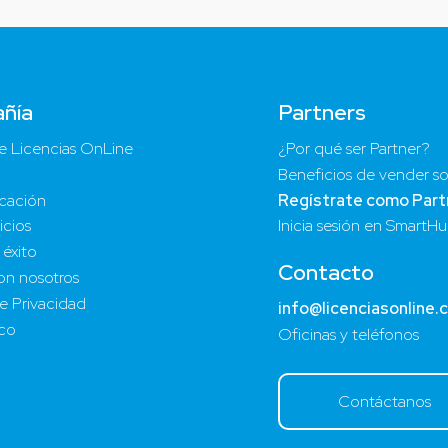
ñía
Partners
e Licencias OnLine
¿Por qué ser Partner?
Beneficios de vender so
cación
Regístrate como Part
icios
Inicia sesión en SmartH
 éxito
Contacto
on nosotros
de Privacidad
info@licenciasonline.
ico
Oficinas y teléfonos
Contáctanos