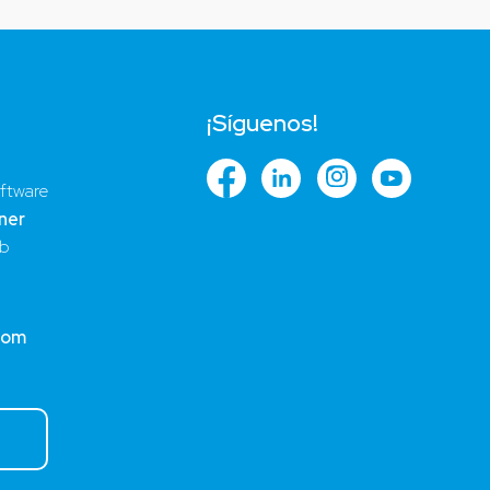
¡Síguenos!
ftware
ner
ub
com