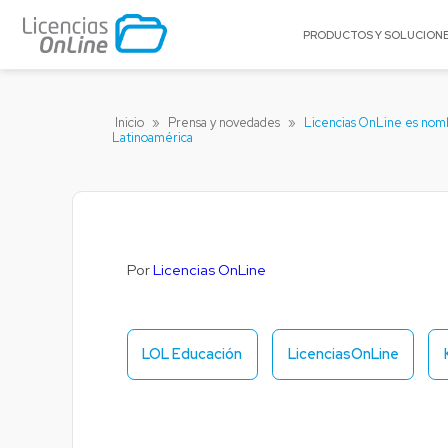
PRODUCTOS Y SOLUCION
POR MERCADO
POR MARCA
Inicio
»
Prensa y novedades
»
Licencias OnLine es nomb
Latinoamérica
Educación
A10 Networks
Enterprise
Acronis
Gobierno
Appgate
Pequeñas y Medianas Empresas
Archer
Proveedores de Servicios
Arctera
Por
Licencias OnLine
BitTitan
Canonical
Celestix Networ
LOL Educación
LicenciasOnLine
Check Point
Citrix
Claroty