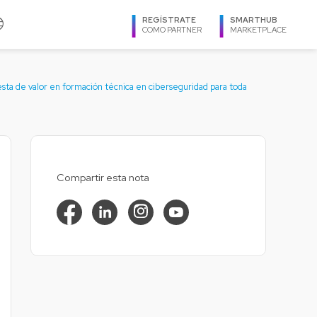
age
REGÍSTRATE
SMARTHUB
COMO PARTNER
MARKETPLACE
IDIOMA
ta de valor en formación técnica en ciberseguridad para toda
TXOne Networks
Español
Utimaco
Ingles
Veeam
Português
Virtuozzo
REGIÓN
Compartir esta nota
Zimbra
Argentina
Bolivia
Brasil
Caribe
Centroamérica
Chile