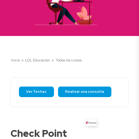
Inicio
»
LOL Educación
»
Todos los cursos
Ver fechas
Realizar una consulta
Check Point