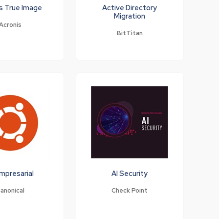
s True Image
Active Directory
Migration
Acronis
BitTitan
Empresarial
AI Security
anonical
Check Point