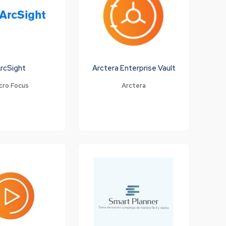
rcSight
Arctera Enterprise Vault
cro Focus
Arctera