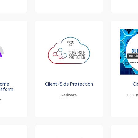
Dome
Client-Side Protection
Cl
latform
Radware
LOL I
y