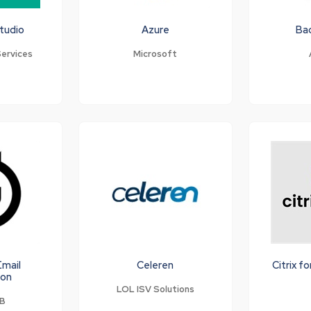
tudio
Azure
Ba
ervices
Microsoft
Email
Celeren
Citrix f
ion
LOL ISV Solutions
IB