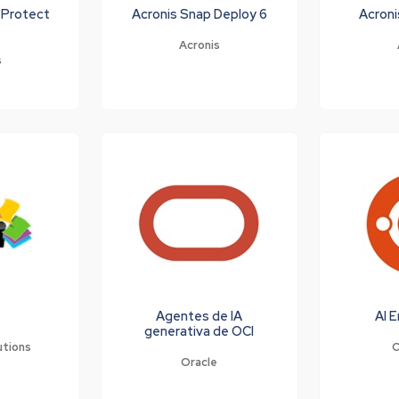
 Protect
Acronis Snap Deploy 6
Acroni
Acronis
s
Agentes de IA
AI 
generativa de OCI
utions
C
Oracle