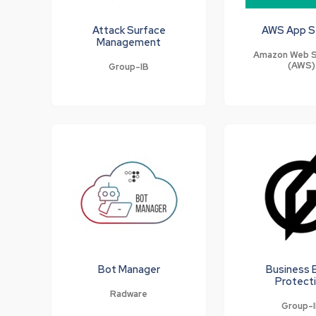
Attack Surface
AWS App S
Management
Amazon Web S
(AWS)
Group-IB
Bot Manager
Business 
Protect
Radware
Group-