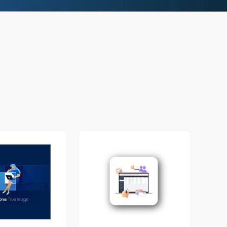
Colombia
Ecuador
r todos los productos y soluciones
Global
México
Paraguay
Perú
Uruguay