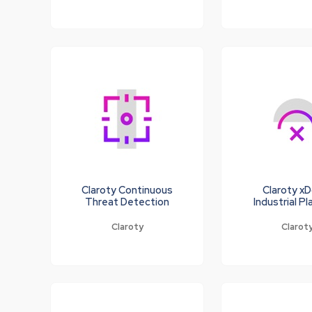
Claroty Continuous
Claroty x
Threat Detection
Industrial P
Claroty
Clarot