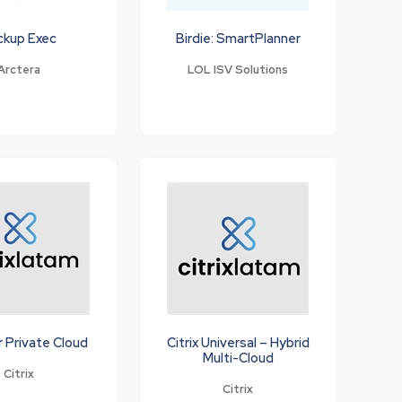
ckup Exec
Birdie: SmartPlanner
Arctera
LOL ISV Solutions
or Private Cloud
Citrix Universal – Hybrid
Multi-Cloud
Citrix
Citrix