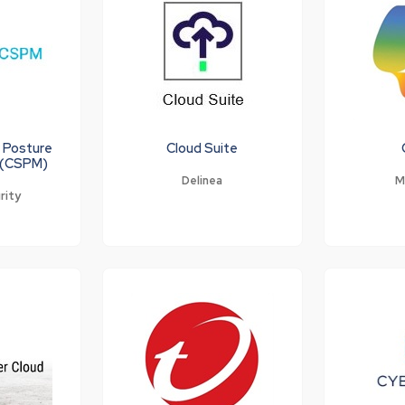
y Posture
Cloud Suite
 (CSPM)
Delinea
M
rity