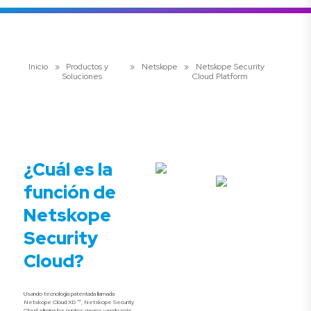
Inicio
»
Productos y
»
Netskope
»
Netskope Security
Soluciones
Cloud Platform
¿Cuál es la
función de
Netskope
Security
Cloud?
Usando tecnología patentada llamada
Netskope Cloud XD ™, Netskope Security
Cloud elimina los puntos ciegos yendo más