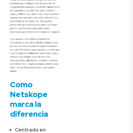
profundo que cualquier otro proveedor de
seguridad para apuntar y controlar rápidamente
las actividades en miles de nubes (SaaS y
IaaS) y millones de sitios web. Con el control
total desde una nube, nuestros clientes se
benefician de los datos de 360 grados
protección que protege los datos en todas
partes y protección avanzada contra
amenazas que detiene los ataques esquivos.
Las opciones de implementación de
Netskope le permiten admitir cualquier caso
de uso, desde un modo de implementación
de solo API hasta varias opciones en tiempo
real. Completa visibilidad de todo SaaS, IaaS y
tráfico web, incluido el de clientes de
sincronización, aplicaciones móviles y cifrado
de tráfico TLS . Implementable al 100% en la
nube, con un dispositivo local, o una opción
híbrida.
Como
Netskope
marca la
diferencia
Centrado en