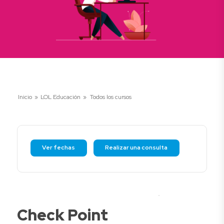
Inicio
»
LOL Educación
»
Todos los cursos
Ver fechas
Realizar una consulta
Check Point