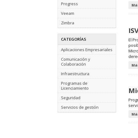
Progress
Más
Veeam
Zimbra
IS
CATEGORÍAS
El P
posib
Aplicaciones Empresariales
Micro
derec
Comunicación y
Colaboración
Más
Infraestructura
Programas de
Licenciamiento
Mi
Seguridad
Prog
servi
Servicios de gestión
Más