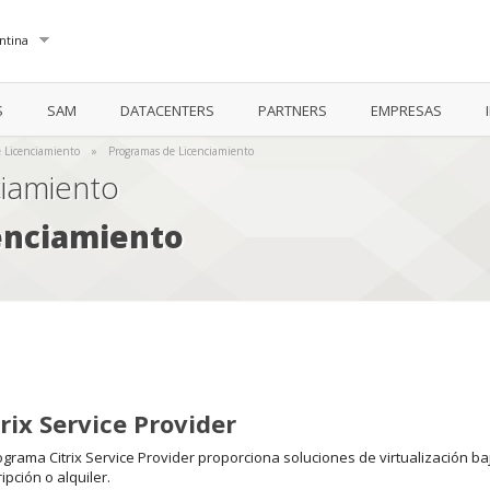
ntina
S
SAM
DATACENTERS
PARTNERS
EMPRESAS
 Licenciamiento
»
Programas de Licenciamiento
iamiento
enciamiento
trix Service Provider
ograma Citrix Service Provider proporciona soluciones de virtualización b
ipción o alquiler.