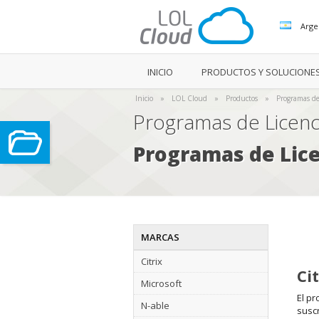
Arge
INICIO
PRODUCTOS Y SOLUCIONE
Inicio
»
LOL Cloud
»
Productos
»
Programas de
Programas de Licenc
Programas de Lic
MARCAS
Citrix
Ci
Microsoft
El pr
N-able
suscr