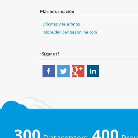
Más información
Oficinas y teléfonos
lolcloud@licenciasonline.com
¡Síganos!
300
400
Datacenters,
Prove